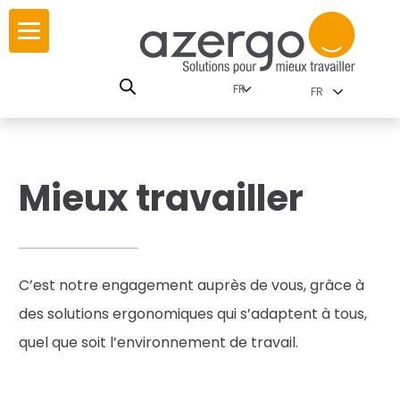
Skip
ur
ur
to
content
lutions par
istoire
FR
nnements
leurs
 carte interactive
Mieux travailler
RSE
utions par famille
C’est n
otre engagement auprès de vous,
grâce à
 travail
des solutions ergonomiques qui s’adaptent à tous,
ires
quel que soit l’environnement de travail.
les familles