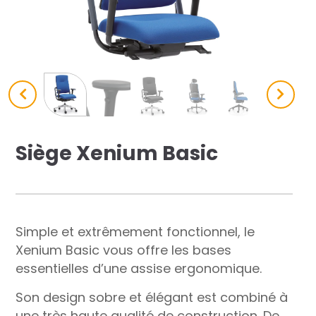
res solutions...
Seconde Vie
ique Azergo
Training
ert
Siège Xenium Basic
catalogue
Simple et extrêmement fonctionnel, le
Xenium Basic vous offre les bases
essentielles d’une assise ergonomique.
Son design sobre et élégant est combiné à
une très haute qualité de construction. De