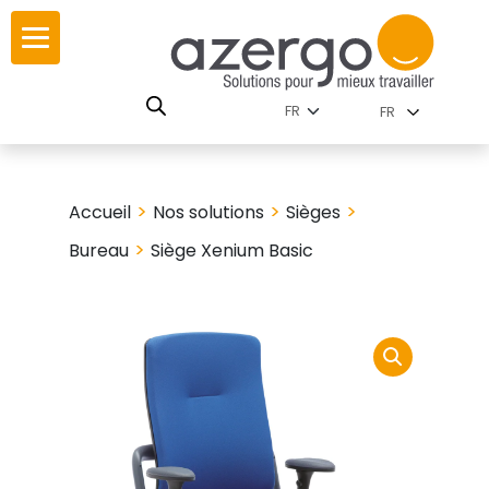
Skip
ur
ur
to
content
lutions par
istoire
FR
nnements
leurs
 carte interactive
>
>
>
Accueil
Nos solutions
Sièges
RSE
utions par famille
>
Bureau
Siège Xenium Basic
 travail
ires
les familles