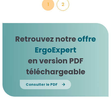
1
2
Retrouvez notre
offre
ErgoExpert
en version PDF
téléchargeable
Consulter le PDF