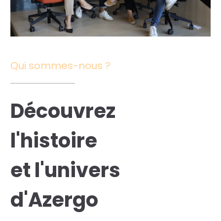
res solutions...
Seconde Vie
ique Azergo
Qui sommes-nous ?
Training
ert
Découvrez
catalogue
l'histoire
et l'univers
d'Azergo