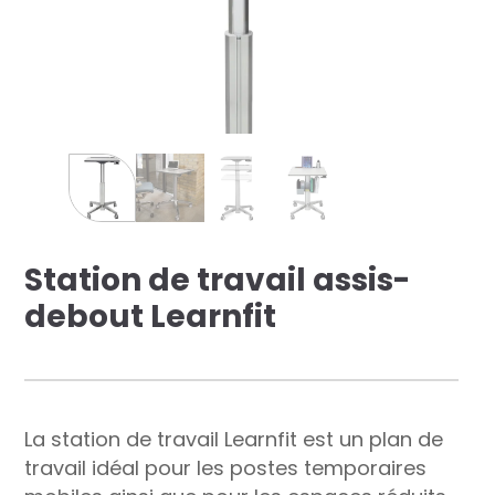
res solutions...
Seconde Vie
ique Azergo
Training
ert
Station de travail assis-
catalogue
debout Learnfit
La station de travail Learnfit est un plan de
travail idéal pour les postes temporaires