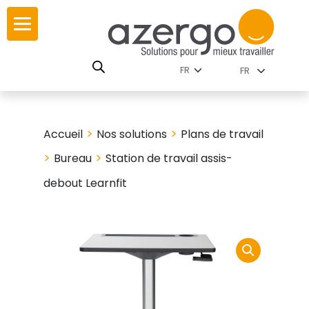
Skip
ur
ur
to
content
lutions par
istoire
FR
nnements
leurs
 carte interactive
>
>
Accueil
Nos solutions
Plans de travail
RSE
utions par famille
>
>
Bureau
Station de travail assis-
debout Learnfit
 travail
ires
les familles