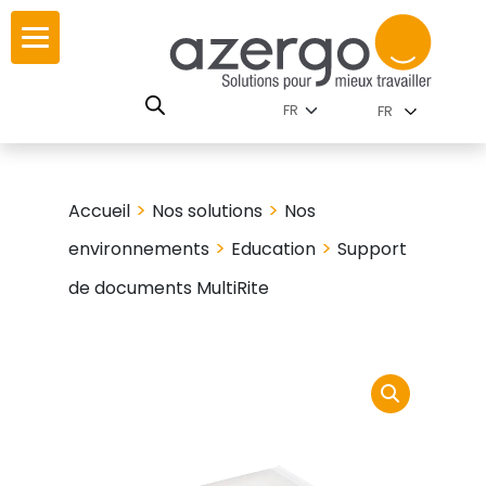
Skip
ur
ur
to
content
lutions par
istoire
FR
nnements
leurs
 carte interactive
>
>
Accueil
Nos solutions
Nos
RSE
utions par famille
>
>
environnements
Education
Support
de documents MultiRite
 travail
ires
les familles