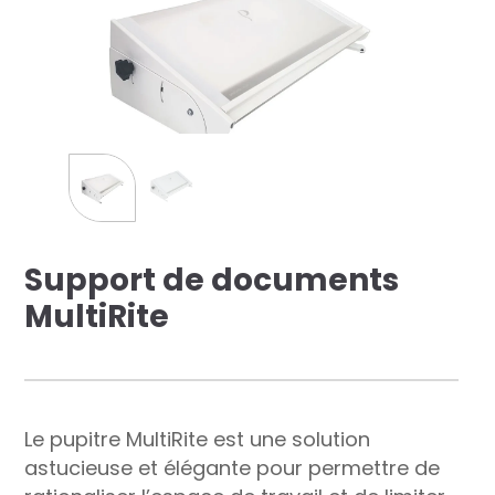
res solutions...
Seconde Vie
ique Azergo
Training
ert
Support de documents
catalogue
MultiRite
Le pupitre MultiRite est une solution
astucieuse et élégante pour permettre de