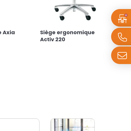
 Axia
Siège ergonomique
Activ 220