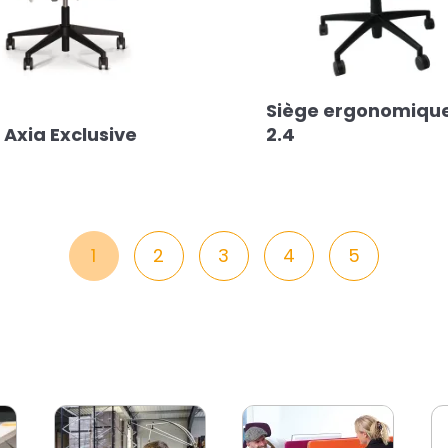
Siège ergonomique
 Axia Exclusive
2.4
1
2
3
4
5