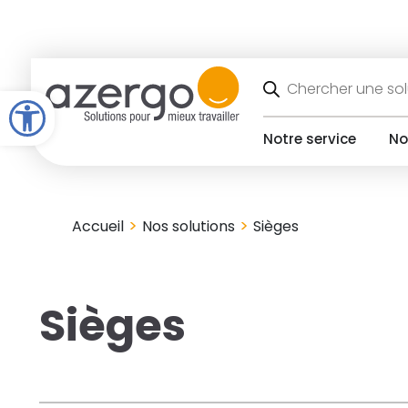
Skip
to
content
Recherche
de
Open toolbar
produits
Notre service
No
>
>
Accueil
Nos solutions
Sièges
Sièges