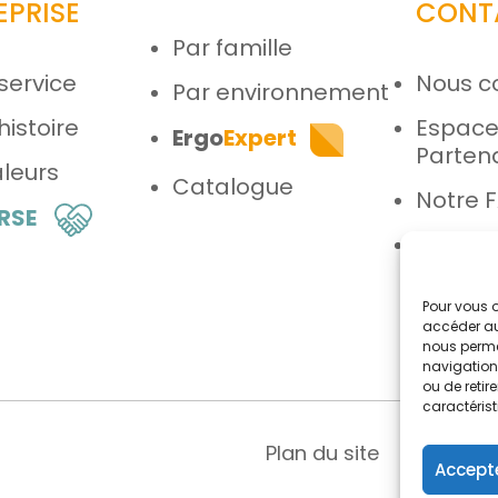
EPRISE
CONT
Par famille
service
Nous c
Par environnement
histoire
Espac
Ergo
Expert
Parten
leurs
Catalogue
Notre 
 RSE
Espace
Pour vous o
accéder au
nous perme
navigation 
ou de reti
caractérist
Plan du site
Menti
Accepte