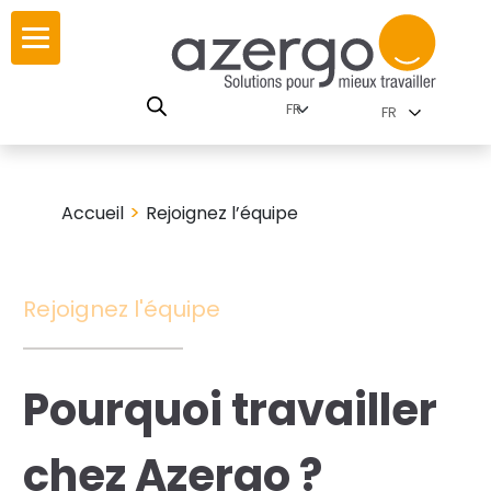
Skip
ur
ur
to
content
lutions par
istoire
FR
nnements
leurs
 carte interactive
>
Accueil
Rejoignez l’équipe
RSE
utions par famille
Rejoignez l'équipe
 travail
Pourquoi travailler
ires
les familles
chez Azergo ?