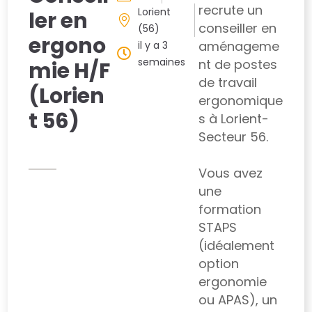
recrute un
Lorient
ler en
conseiller en
(56)
ergono
aménageme
il y a 3
semaines
nt de postes
mie H/F
de travail
(Lorien
ergonomique
t 56)
s à Lorient-
Secteur 56.
Vous avez
une
formation
STAPS
(idéalement
option
ergonomie
ou APAS), un