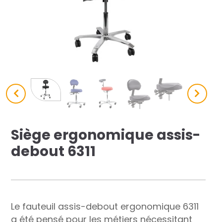
res solutions...
Seconde Vie
ique Azergo
Training
ert
catalogue
Siège ergonomique assis-
debout 6311
Le fauteuil assis-debout ergonomique 6311
a été pensé pour les métiers nécessitant