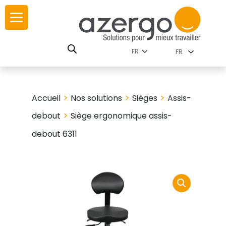
Skip
ur
ur
to
content
lutions par
istoire
FR
nnements
leurs
 carte interactive
>
>
>
Accueil
Nos solutions
Sièges
Assis-
RSE
utions par famille
>
debout
Siège ergonomique assis-
debout 6311
 travail
ires
les familles