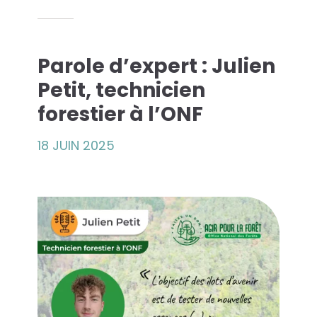
es solutions...
Parole d’expert : Julien
econde Vie
Petit, technicien
forestier à l’ONF
que Azergo
18 JUIN 2025
raining
rt
atalogue