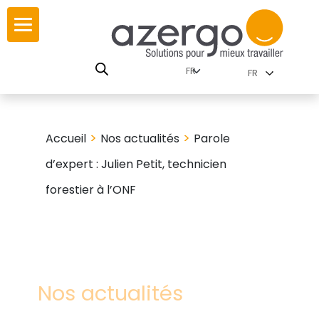
Skip
r
r
to
content
utions par
istoire
FR
nnements
eurs
carte interactive
>
>
Accueil
Nos actualités
Parole
d’expert : Julien Petit, technicien
SE
utions par famille
forestier à l’ONF
travail
res
Nos actualités
es familles