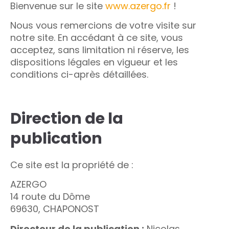
Bienvenue sur le site
www.azergo.fr
!
res solutions...
Nous vous remercions de votre visite sur
notre site. En accédant à ce site, vous
Seconde Vie
acceptez, sans limitation ni réserve, les
ique Azergo
dispositions légales en vigueur et les
conditions ci-après détaillées.
Training
ert
Direction de la
catalogue
publication
Ce site est la propriété de :
AZERGO
14 route du Dôme
69630, CHAPONOST
Directeur de la publication :
Nicolas