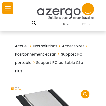
Skip
ur
ur
to
content
lutions par
istoire
FR
nnements
leurs
 carte interactive
>
>
>
Accueil
Nos solutions
Accessoires
RSE
utions par famille
>
Positionnement écran
Support PC
>
portable
Support PC portable Clip
Plus
 travail
ires
les familles