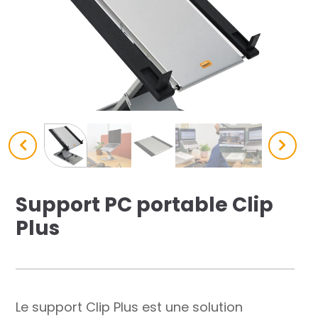
res solutions...
Seconde Vie
ique Azergo
Training
ert
catalogue
Support PC portable Clip
Plus
Le support Clip Plus est une solution