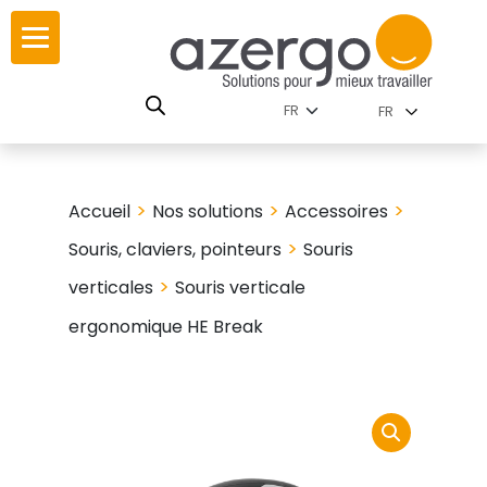
Skip
ur
ur
to
content
lutions par
istoire
FR
nnements
leurs
 carte interactive
>
>
>
Accueil
Nos solutions
Accessoires
RSE
utions par famille
>
Souris, claviers, pointeurs
Souris
>
verticales
Souris verticale
ergonomique HE Break
 travail
ires
les familles