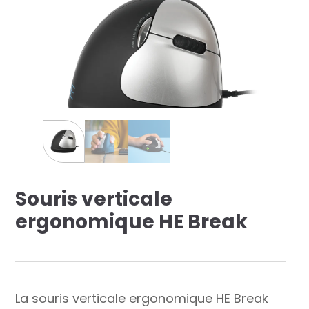
res solutions...
Seconde Vie
ique Azergo
Training
ert
catalogue
Souris verticale
ergonomique HE Break
La souris verticale ergonomique HE Break