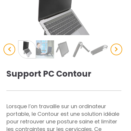
res solutions...
Seconde Vie
ique Azergo
Training
ert
Support PC Contour
catalogue
Lorsque l’on travaille sur un ordinateur
portable, le Contour est une solution idéale
pour retrouver une posture saine et limiter
les contraintes sur les cervicales. Ce