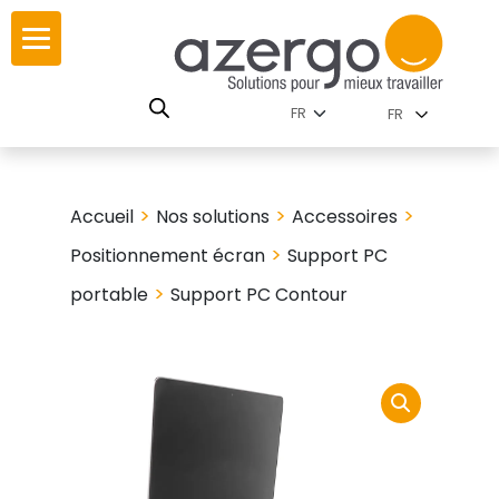
Skip
ur
ur
to
content
lutions par
istoire
FR
nnements
leurs
 carte interactive
>
>
>
Accueil
Nos solutions
Accessoires
RSE
utions par famille
>
Positionnement écran
Support PC
>
portable
Support PC Contour
 travail
ires
les familles