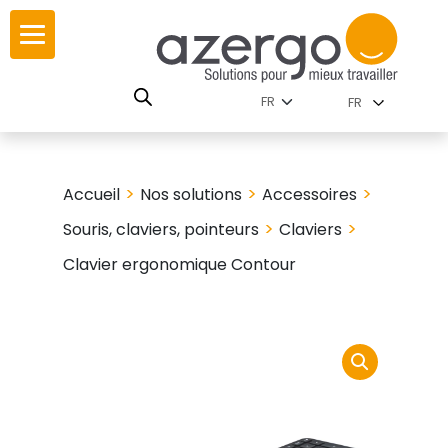
Skip
ur
ur
to
content
lutions par
istoire
FR
nnements
leurs
 carte interactive
>
>
>
Accueil
Nos solutions
Accessoires
RSE
utions par famille
>
>
Souris, claviers, pointeurs
Claviers
Clavier ergonomique Contour
 travail
ires
les familles