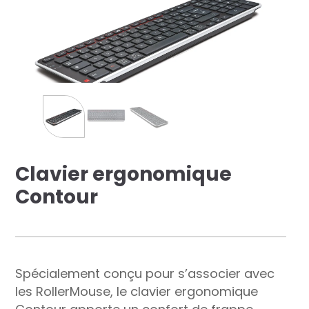
res solutions...
Seconde Vie
ique Azergo
Training
ert
Clavier ergonomique
catalogue
Contour
Spécialement conçu pour s’associer avec
les RollerMouse, le clavier ergonomique