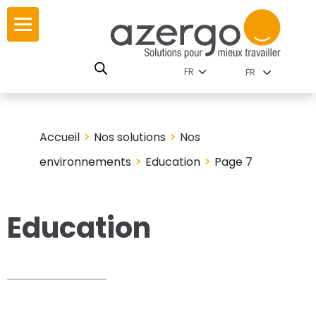
Skip
ur
ur
to
content
lutions par
istoire
FR
nnements
leurs
 carte interactive
>
>
Accueil
Nos solutions
Nos
RSE
utions par famille
>
>
environnements
Education
Page 7
Education
 travail
ires
les familles