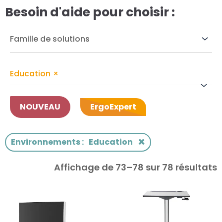
Besoin d'aide pour choisir :
res solutions...
Seconde Vie
ique Azergo
Education
×
Training
ert
NOUVEAU
ErgoExpert
catalogue
×
Environnements
:
Education
Affichage de 73–78 sur 78 résultats