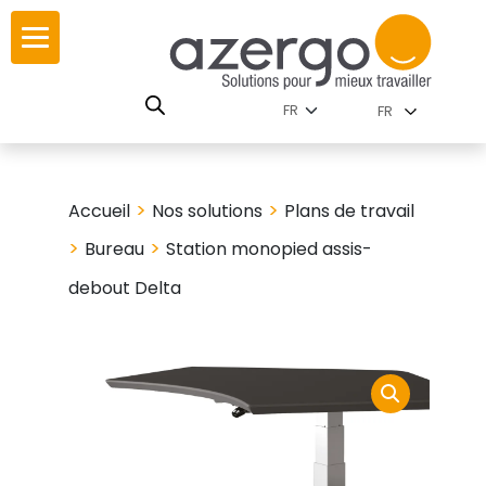
Skip
ur
ur
to
content
lutions par
istoire
FR
nnements
leurs
 carte interactive
>
>
Accueil
Nos solutions
Plans de travail
RSE
utions par famille
>
>
Bureau
Station monopied assis-
debout Delta
 travail
ires
les familles