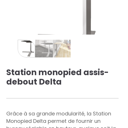
res solutions...
Seconde Vie
ique Azergo
Training
ert
Station monopied assis-
catalogue
debout Delta
Grâce à sa grande modularité, la Station
Monopied Delta permet de fournir un