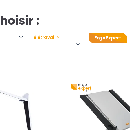
hoisir :
Télétravail
×
ErgoExpert