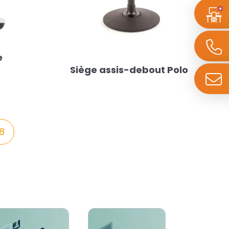
e
Siège assis-debout Polo
8