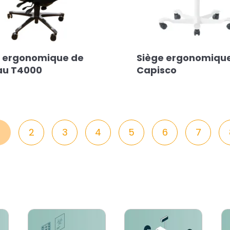
e ergonomique de
Siège ergonomiqu
au T4000
Capisco
2
3
4
5
6
7