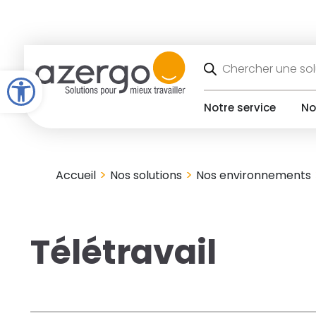
Skip
to
content
Recherche
de
Open toolbar
produits
Notre service
No
>
>
Accueil
Nos solutions
Nos environnements
Télétravail