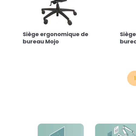
Siège ergonomique de
Sièg
bureau Mojo
bure
1