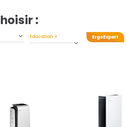
hoisir :
Education
×
ErgoExpert