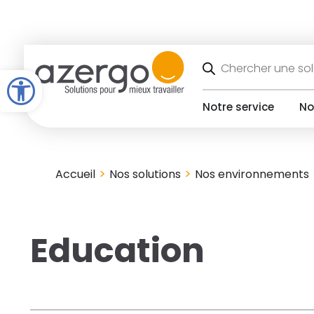
Skip
to
content
Recherche
de
Open toolbar
produits
Notre service
No
>
>
Accueil
Nos solutions
Nos environnements
Education