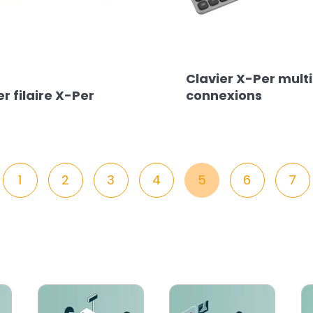
Clavier X-Per mult
er filaire X-Per
connexions
1
2
3
4
5
6
7