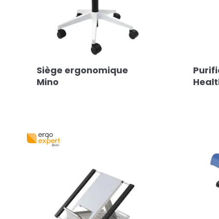
Siège ergonomique
Purif
Mino
Healt