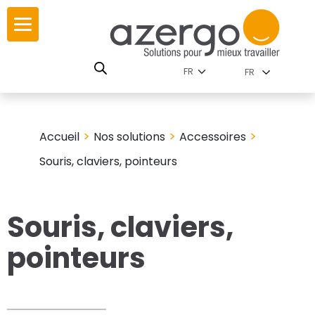
Skip
ur
ur
to
content
lutions par
istoire
FR
nnements
leurs
 carte interactive
>
>
>
Accueil
Nos solutions
Accessoires
RSE
utions par famille
Souris, claviers, pointeurs
Souris, claviers,
 travail
pointeurs
ires
les familles