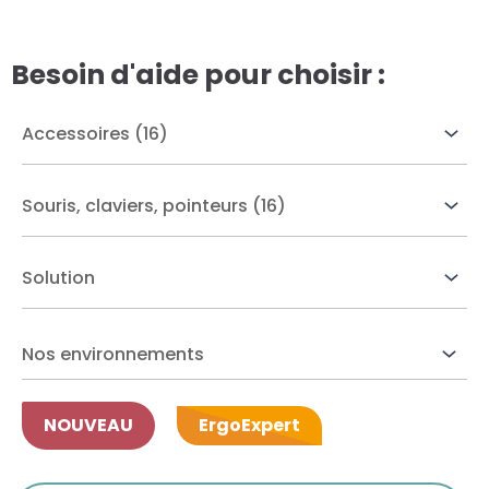
res solutions...
Besoin d'aide pour choisir :
Seconde Vie
ique Azergo
Training
ert
catalogue
Nos environnements
NOUVEAU
ErgoExpert