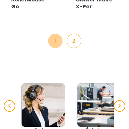
Go
X-Per
1
2