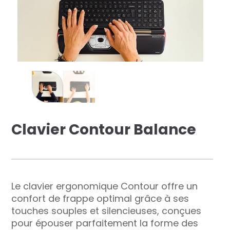
res solutions...
Seconde Vie
ique Azergo
Training
ert
Clavier Contour Balance
catalogue
Le clavier ergonomique Contour offre un
confort de frappe optimal grâce à ses
touches souples et silencieuses, conçues
pour épouser parfaitement la forme des