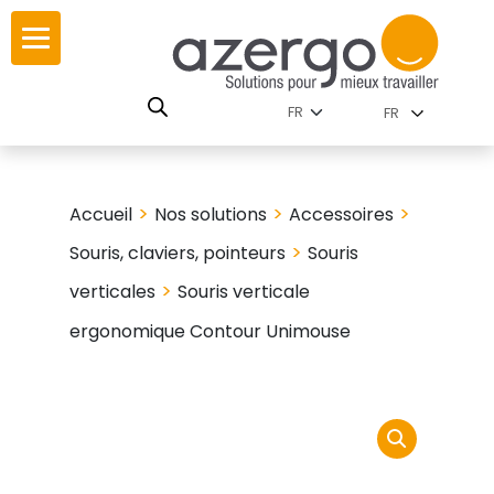
Skip
ur
ur
to
content
lutions par
istoire
FR
nnements
leurs
 carte interactive
>
>
>
Accueil
Nos solutions
Accessoires
RSE
utions par famille
>
Souris, claviers, pointeurs
Souris
>
verticales
Souris verticale
ergonomique Contour Unimouse
 travail
ires
les familles