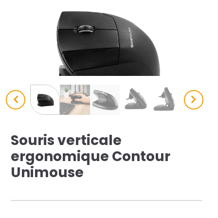
res solutions...
Seconde Vie
ique Azergo
Training
ert
catalogue
Souris verticale
ergonomique Contour
Unimouse