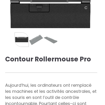
res solutions...
Seconde Vie
ique Azergo
Training
ert
Contour Rollermouse Pro
catalogue
Aujourd’hui, les ordinateurs ont remplacé
les machines et les activités ancestrales, et
les souris en sont l’outil de contrôle
incontournable. Pourtant celles-ci sont