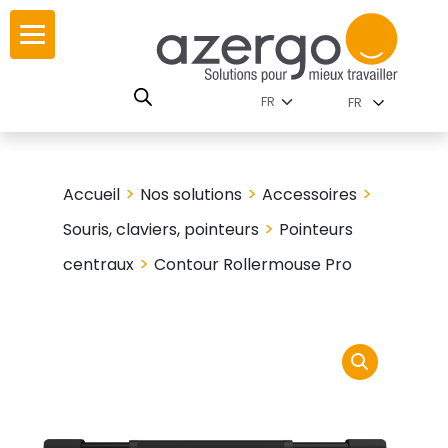
Skip
ur
ur
to
content
lutions par
istoire
FR
nnements
leurs
 carte interactive
>
>
>
Accueil
Nos solutions
Accessoires
RSE
utions par famille
>
Souris, claviers, pointeurs
Pointeurs
>
centraux
Contour Rollermouse Pro
 travail
ires
les familles