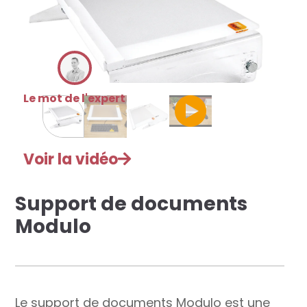
res solutions...
Seconde Vie
ique Azergo
Le mot de l'expert
Training
ert
Voir la vidéo
catalogue
Support de documents
Modulo
Le support de documents Modulo est une