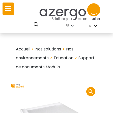
Skip
ur
ur
to
content
lutions par
istoire
FR
nnements
leurs
 carte interactive
>
>
Accueil
Nos solutions
Nos
RSE
utions par famille
>
>
environnements
Education
Support
de documents Modulo
 travail
ires
les familles