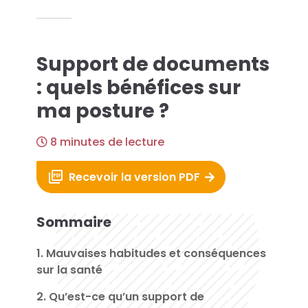
es solutions...
Support de documents
econde Vie
: quels bénéfices sur
ma posture ?
que Azergo
8 minutes de lecture
raining
Recevoir la version PDF
rt
Sommaire
atalogue
1. Mauvaises habitudes et conséquences
sur la santé
2. Qu’est-ce qu’un support de