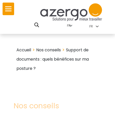
Skip
r
r
to
content
utions par
istoire
FR
nnements
eurs
carte interactive
>
>
Accueil
Nos conseils
Support de
documents : quels bénéfices sur ma
SE
utions par famille
posture ?
travail
res
Nos conseils
es familles