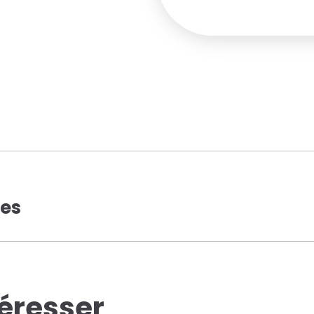
ues
téresser