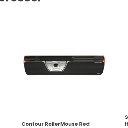
S
Contour RollerMouse Red
H