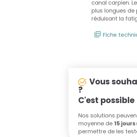
canal carpien. L
plus longues de 
réduisant la fati
Fiche techn
Vous souha
?
C'est possible 
Nos solutions peuvent 
moyenne de
15 jour
permettre de les teste