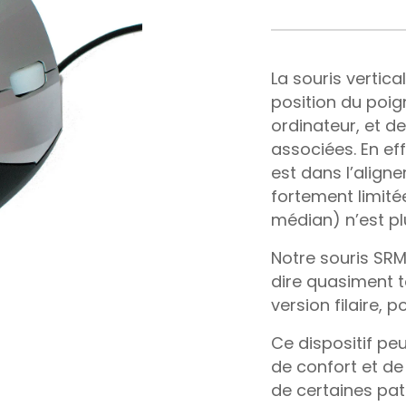
La souris vertic
position du poig
ordinateur, et de
associées. En eff
est dans l’aligne
fortement limité
médian) n’est p
Notre souris SRM 
dire quasiment to
version filaire, p
Ce dispositif peu
de confort et d
de certaines pa