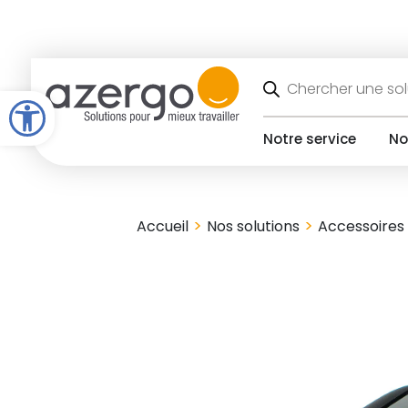
Skip
to
content
Recherche
de
Open toolbar
produits
Notre service
No
>
>
Accueil
Nos solutions
Accessoires