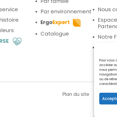
Par famille
service
Nous c
Par environnement
histoire
Espac
Ergo
Expert
Parten
leurs
Catalogue
Notre 
 RSE
Espace
Pour vous o
accéder au
nous perme
navigation 
ou de reti
caractérist
Plan du site
Menti
Accepte