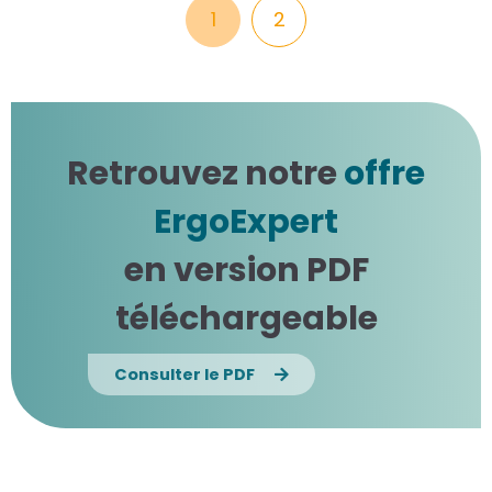
1
2
Retrouvez notre
offre
ErgoExpert
en version PDF
téléchargeable
Consulter le PDF