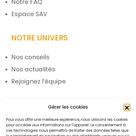
Notre FAQ
Espace SAV
NOTRE UNIVERS
Nos conseils
Nos actualités
Rejoignez l’équipe
Gérer les cookies
Pour vous offrir une meilleure expérience, nous utilisons les cookies
pour accéder aux informations sur l'appareil. Le consentement à
© Azergo 2026 - Tous droits réservés
ces technologies nous permettra de traiter des données telles que
le comportement de navigation ou des identifiants uniques sur ce