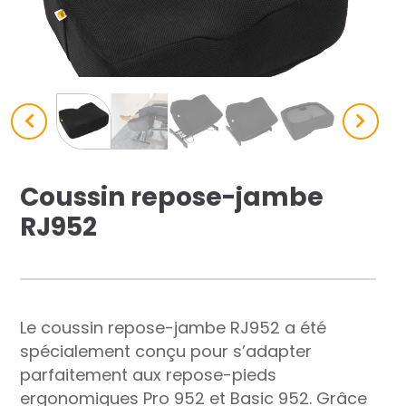
res solutions...
Seconde Vie
ique Azergo
Training
ert
Coussin repose-jambe
RJ952
catalogue
Le coussin repose-jambe RJ952 a été
spécialement conçu pour s’adapter
parfaitement aux repose-pieds
ergonomiques Pro 952 et Basic 952. Grâce