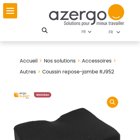
Skip
ur
ur
to
content
lutions par
istoire
FR
nnements
leurs
 carte interactive
>
>
>
Accueil
Nos solutions
Accessoires
RSE
utions par famille
>
Autres
Coussin repose-jambe RJ952
 travail
ires
les familles