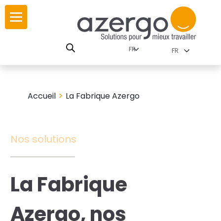
Skip
ur
ur
to
content
lutions par
istoire
FR
nnements
leurs
 carte interactive
>
Accueil
La Fabrique Azergo
RSE
utions par famille
Nos solutions
 travail
La Fabrique
ires
les familles
Azergo, nos