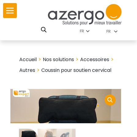
Skip
ur
ur
to
content
lutions par
istoire
FR
nnements
leurs
 carte interactive
>
>
>
Accueil
Nos solutions
Accessoires
RSE
utions par famille
>
Autres
Coussin pour soutien cervical
 travail
ires
les familles