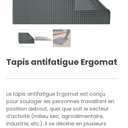
res solutions...
Seconde Vie
ique Azergo
Training
ert
Tapis antifatigue Ergomat
catalogue
Le tapis antifatigue Ergomat est conçu
pour soulager les personnes travaillant en
position debout, quel que soit le secteur
d’activité (milieu sec, agroalimentaire,
industrie, etc.). Il se décline en plusieurs