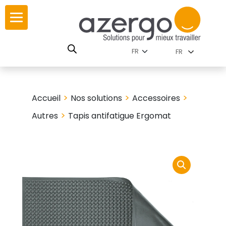
Skip
ur
ur
to
content
lutions par
istoire
FR
nnements
leurs
 carte interactive
>
>
>
Accueil
Nos solutions
Accessoires
RSE
utions par famille
>
Autres
Tapis antifatigue Ergomat
 travail
ires
les familles