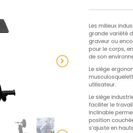
Les milieux indu
grande variété d
graveur ou encor
pour le corps, en
de son environne
Next
Le siège ergonomi
musculosqueletti
utilisateur.
Le siège industr
faciliter le trav
inclinable perme
position couché
s’ajuste en haute