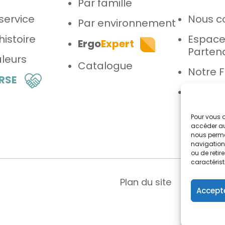
Par famille
service
Nous c
Par environnement
histoire
Espac
Ergo
Expert
Parten
leurs
Catalogue
Notre 
 RSE
Espace
Pour vous o
accéder au
nous perme
navigation 
ou de reti
caractérist
Plan du site
Menti
Accepte