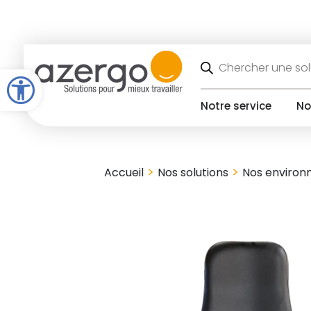
Skip
to
content
Recherche
de
Open toolbar
produits
Notre service
No
>
>
Accueil
Nos solutions
Nos enviro