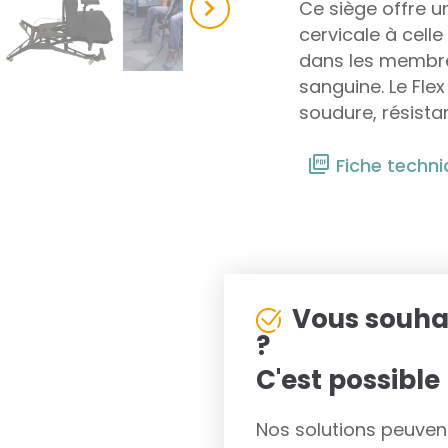
Ce siège offre u
cervicale à cell
dans les membres
sanguine. Le Fle
soudure, résista
Fiche techn
Vous souha
?
C'est possible 
Nos solutions peuvent 