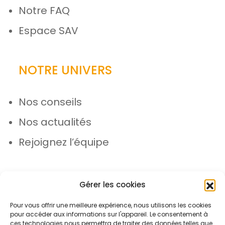
Notre FAQ
Espace SAV
NOTRE UNIVERS
Nos conseils
Nos actualités
Rejoignez l’équipe
Gérer les cookies
Pour vous offrir une meilleure expérience, nous utilisons les cookies
pour accéder aux informations sur l'appareil. Le consentement à
© Azergo 2026 - Tous droits réservés
ces technologies nous permettra de traiter des données telles que