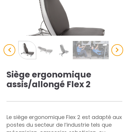
res solutions...
Seconde Vie
ique Azergo
Training
ert
Siège ergonomique
catalogue
assis/allongé Flex 2
Le siège ergonomique Flex 2 est adapté aux
postes du secteur de l’industrie tels que