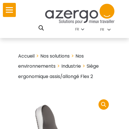
Skip
ur
ur
to
content
lutions par
istoire
FR
nnements
leurs
 carte interactive
>
>
Accueil
Nos solutions
Nos
RSE
utions par famille
>
>
environnements
Industrie
Siège
ergonomique assis/allongé Flex 2
 travail
ires
les familles