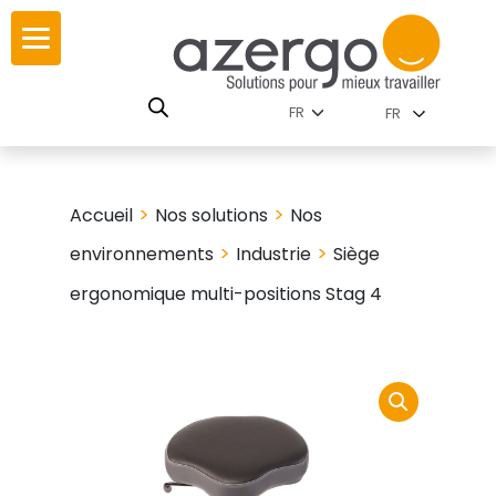
Skip
ur
ur
to
content
lutions par
istoire
FR
nnements
leurs
 carte interactive
>
>
Accueil
Nos solutions
Nos
RSE
utions par famille
>
>
environnements
Industrie
Siège
ergonomique multi-positions Stag 4
 travail
ires
les familles