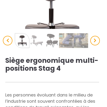
res solutions...
Seconde Vie
ique Azergo
Training
ert
Siège ergonomique multi-
catalogue
positions Stag 4
Les personnes évoluant dans le milieu de
l’industrie sont souvent confrontées à des