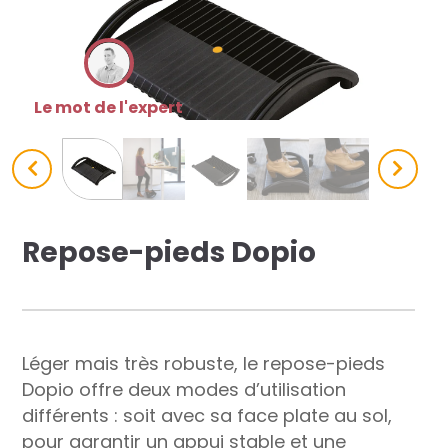
res solutions...
Seconde Vie
Le mot de l'expert
ique Azergo
Training
ert
Repose-pieds Dopio
catalogue
Léger mais très robuste, le repose-pieds
Dopio offre deux modes d’utilisation
différents : soit avec sa face plate au sol,
pour garantir un appui stable et une