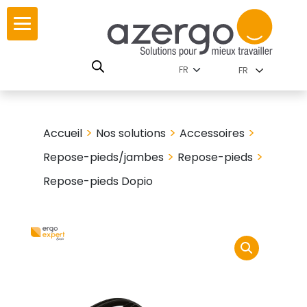
Skip
ur
ur
to
content
lutions par
istoire
FR
nnements
leurs
 carte interactive
>
>
>
Accueil
Nos solutions
Accessoires
RSE
utions par famille
>
>
Repose-pieds/jambes
Repose-pieds
Repose-pieds Dopio
 travail
ires
les familles