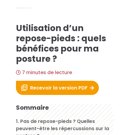
es solutions...
Utilisation d’un
econde Vie
repose-pieds : quels
bénéfices pour ma
que Azergo
posture ?
raining
7 minutes de lecture
rt
Recevoir la version PDF
atalogue
Sommaire
1. Pas de repose-pieds ? Quelles
peuvent-être les répercussions sur la