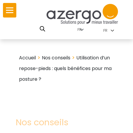
Skip
r
r
to
content
utions par
istoire
FR
nnements
eurs
carte interactive
>
>
Accueil
Nos conseils
Utilisation d’un
repose-pieds : quels bénéfices pour ma
SE
utions par famille
posture ?
travail
res
Nos conseils
es familles