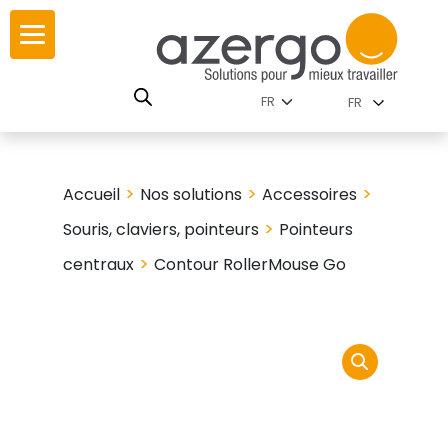
Skip
ur
ur
to
content
lutions par
istoire
FR
nnements
leurs
 carte interactive
>
>
>
Accueil
Nos solutions
Accessoires
RSE
utions par famille
>
Souris, claviers, pointeurs
Pointeurs
>
centraux
Contour RollerMouse Go
 travail
ires
les familles