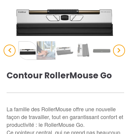
res solutions...
Seconde Vie
ique Azergo
Training
ert
Contour RollerMouse Go
catalogue
La famille des RollerMouse offre une nouvelle
façon de travailler, tout en garantissant confort et
productivité : le RollerMouse Go.
Ce pointeur central, qui ne prend pas beaucoup