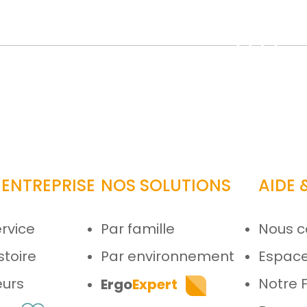
 ENTREPRISE
NOS SOLUTIONS
AIDE
rvice
Par famille
Nous c
stoire
Par environnement
Espace
eurs
Notre 
Ergo
Expert