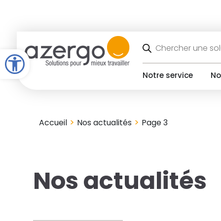
Skip
to
content
Recherche
de
Open toolbar
produits
Notre service
No
>
>
Accueil
Nos actualités
Page 3
Nos actualités