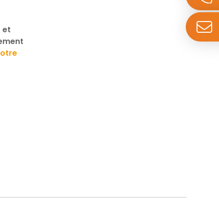
 et
ement
votre