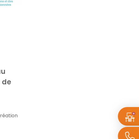
au
s de
création