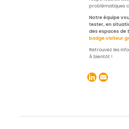
problématiques 
Notre équipe vous
tester, en situat
des
espaces de t
badge visiteur gr
Retrouvez les inf
À bientôt !
LinkedI
Emai