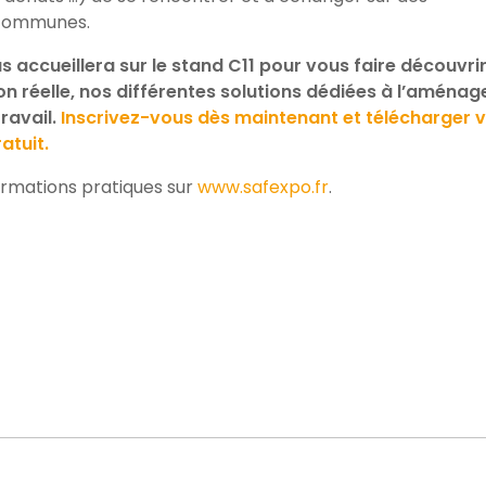
communes.
 accueillera sur le stand C11 pour vous faire découvrir
ion réelle, nos différentes solutions dédiées
à l’aménag
ravail.
Inscrivez-vous dès maintenant et télécharger 
atuit.
ormations pratiques sur
www.safexpo.fr
.
n
l