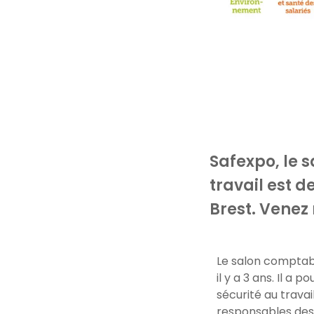
Safexpo, le s
travail est d
Brest. Venez 
Le salon comptabi
il y a 3 ans. Il a
sécurité au trava
responsables des 