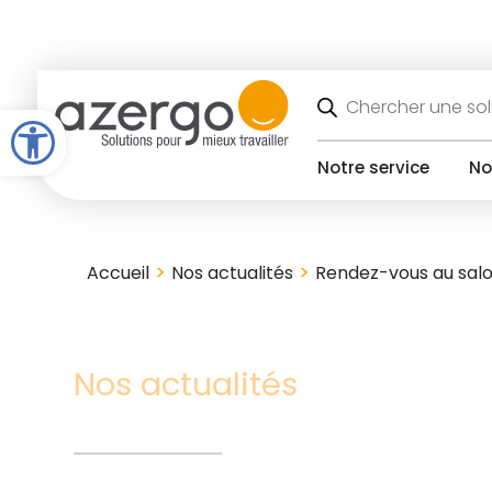
Skip
to
content
Recherche
de
Open toolbar
produits
Notre service
No
>
>
Accueil
Nos actualités
Rendez-vous au salon
Nos actualités