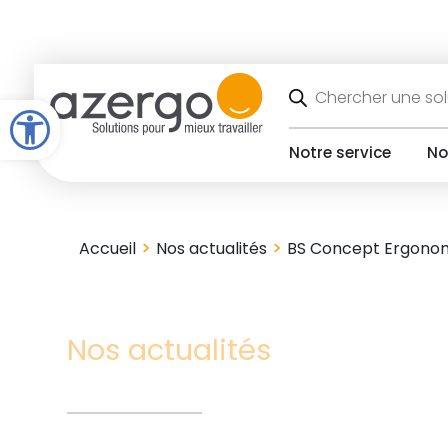
Skip
to
content
Recherche
de
Open toolbar
produits
Notre service
No
>
>
Accueil
Nos actualités
BS Concept Ergonom
Nos actualités