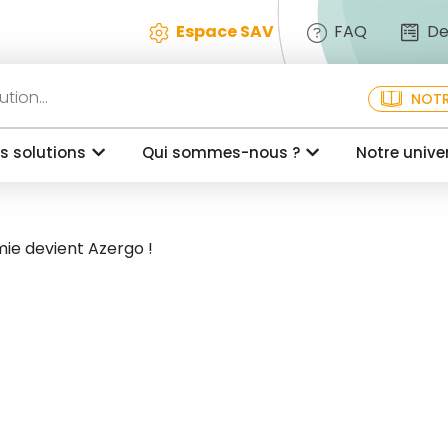
Espace SAV
FAQ
De
NOTR
s solutions
Qui sommes-nous ?
Notre unive
ie devient Azergo !