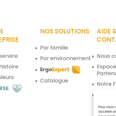
E
NOS SOLUTIONS
AIDE 
EPRISE
CONT
Par famille
service
Nous c
Par environnement
histoire
Espac
Ergo
Expert
Parten
leurs
Catalogue
Notre 
 RSE
Espace
Pour vous o
accéder au