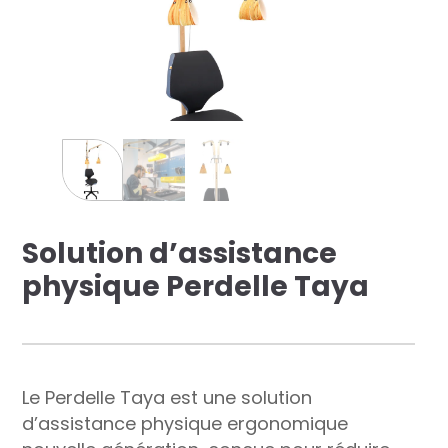
res solutions...
Seconde Vie
ique Azergo
Training
ert
Solution d’assistance
catalogue
physique Perdelle Taya
Le Perdelle Taya est une solution
d’assistance physique ergonomique