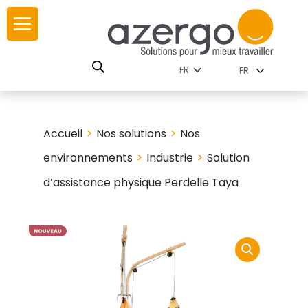
Skip
ur
ur
to
content
lutions par
istoire
FR
nnements
leurs
 carte interactive
>
>
Accueil
Nos solutions
Nos
RSE
utions par famille
>
>
environnements
Industrie
Solution
d’assistance physique Perdelle Taya
 travail
ires
les familles