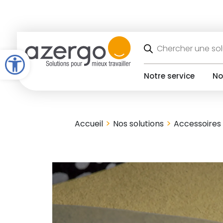
Skip
to
content
Recherche
de
Open toolbar
produits
Notre service
No
>
>
Accueil
Nos solutions
Accessoires