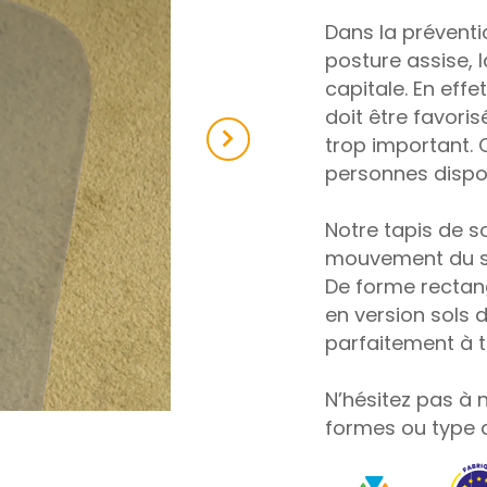
Dans la préventio
posture assise, 
capitale. En effe
doit être favori
Next
trop important. 
personnes dispo
Notre tapis de s
mouvement du si
De forme rectangu
en version sols 
parfaitement à t
N’hésitez pas à 
formes ou type 