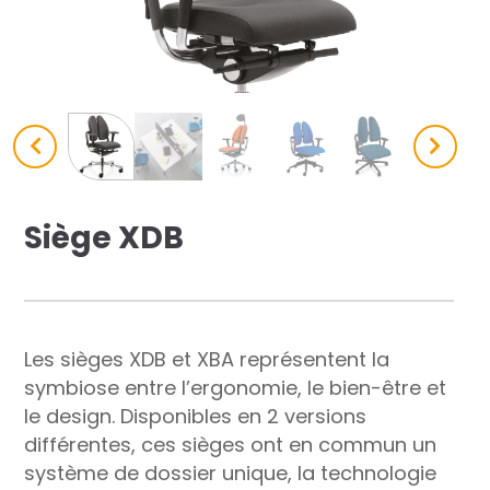
res solutions...
Seconde Vie
ique Azergo
Training
ert
Siège XDB
catalogue
Les sièges XDB et XBA représentent la
symbiose entre l’ergonomie, le bien-être et
le design. Disponibles en 2 versions
différentes, ces sièges ont en commun un
système de dossier unique, la technologie