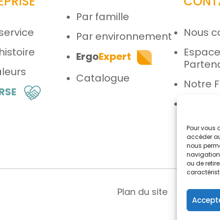
EPRISE
CONT
Par famille
service
Nous c
Par environnement
histoire
Espac
Ergo
Expert
Parten
leurs
Catalogue
Notre 
 RSE
Espace
Pour vous o
accéder au
nous perme
navigation 
ou de reti
caractérist
Plan du site
Menti
Accepte