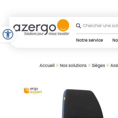
Skip
to
content
Recherche
de
Open toolbar
produits
Notre service
No
>
>
>
Accueil
Nos solutions
Sièges
Ass