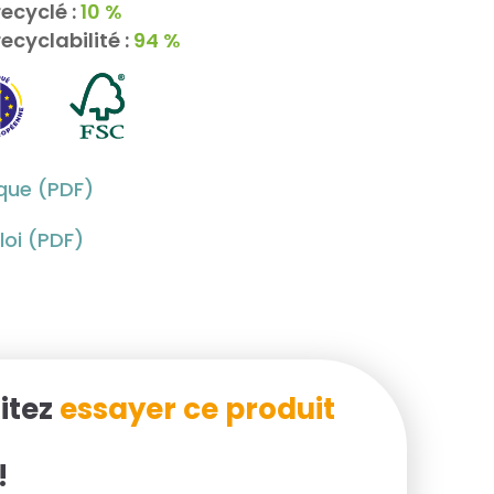
ecyclé :
10 %
ecyclabilité :
94 %
ique (PDF)
oi (PDF)
itez
essayer ce produit
!