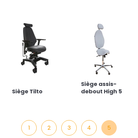
Siège assis-
Siège Tilto
debout High 5
1
2
3
4
5