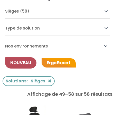
res solutions...
Seconde Vie
ique Azergo
Training
Nos environnements
ert
NOUVEAU
ErgoExpert
catalogue
×
Solutions
:
Sièges
Affichage de 49–58 sur 58 résultats