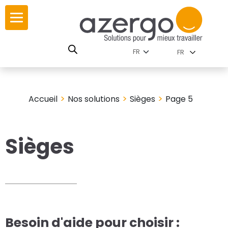
Skip
ur
ur
to
content
lutions par
istoire
FR
nnements
leurs
 carte interactive
>
>
>
Accueil
Nos solutions
Sièges
Page 5
RSE
utions par famille
Sièges
 travail
ires
les familles
Besoin d'aide pour choisir :