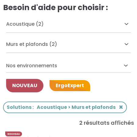
Besoin d'aide pour choisir :
res solutions...
Seconde Vie
ique Azergo
Training
ert
Nos environnements
catalogue
NOUVEAU
ErgoExpert
×
Solutions
:
Acoustique > Murs et plafonds
2 résultats affichés