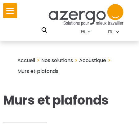
Skip
ur
ur
to
content
lutions par
istoire
FR
nnements
leurs
 carte interactive
>
>
>
Accueil
Nos solutions
Acoustique
RSE
utions par famille
Murs et plafonds
Murs et plafonds
 travail
ires
les familles