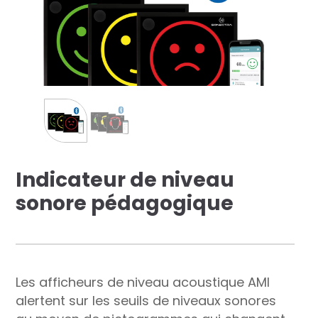
res solutions...
Seconde Vie
ique Azergo
Training
ert
Indicateur de niveau
catalogue
sonore pédagogique
Les afficheurs de niveau acoustique AMI
alertent sur les seuils de niveaux sonores