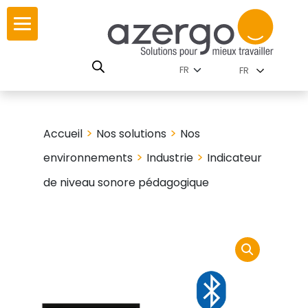
Skip
ur
ur
to
content
lutions par
istoire
FR
nnements
leurs
 carte interactive
>
>
Accueil
Nos solutions
Nos
RSE
utions par famille
>
>
environnements
Industrie
Indicateur
de niveau sonore pédagogique
 travail
ires
les familles