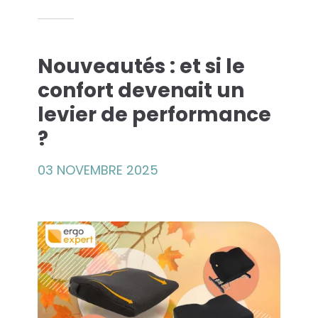
es solutions...
Nouveautés : et si le
econde Vie
confort devenait un
levier de performance
que Azergo
?
raining
03 NOVEMBRE 2025
rt
atalogue