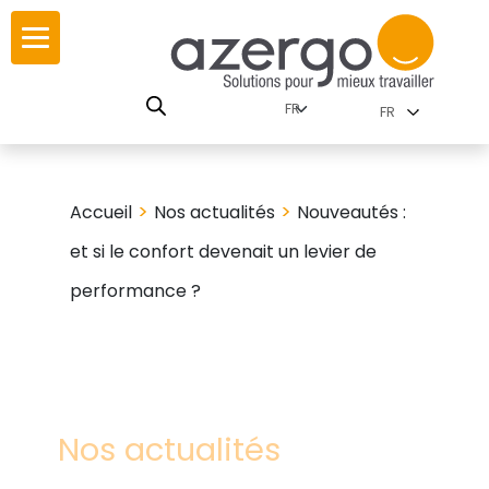
Skip
r
r
to
content
utions par
istoire
FR
nnements
eurs
carte interactive
>
>
Accueil
Nos actualités
Nouveautés :
et si le confort devenait un levier de
SE
utions par famille
performance ?
travail
res
Nos actualités
es familles