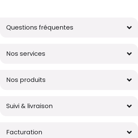
res solutions...
Seconde Vie
Questions fréquentes
ique Azergo
Training
Nos services
ert
Nos produits
catalogue
Suivi & livraison
Facturation