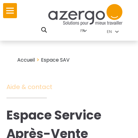
Skip
ur
ur
to
content
lutions par
istoire
EN
nnements
leurs
 carte interactive
>
Accueil
Espace SAV
RSE
utions par famille
Aide & contact
 travail
Espace Service
ires
les familles
Après-Vente